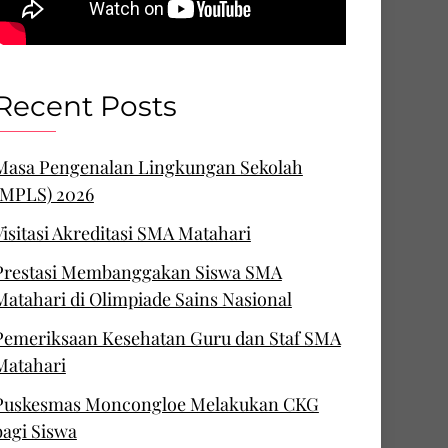
Recent Posts
Masa Pengenalan Lingkungan Sekolah
(MPLS) 2026
Visitasi Akreditasi SMA Matahari
Prestasi Membanggakan Siswa SMA
Matahari di Olimpiade Sains Nasional
Pemeriksaan Kesehatan Guru dan Staf SMA
Matahari
Puskesmas Moncongloe Melakukan CKG
bagi Siswa