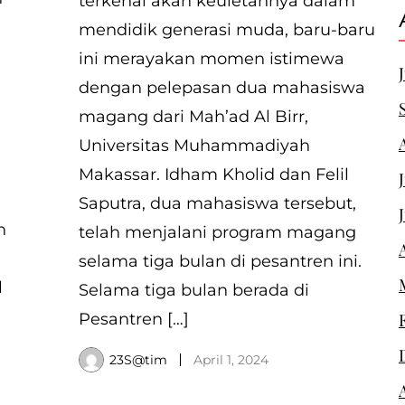
terkenal akan keuletannya dalam
mendidik generasi muda, baru-baru
ini merayakan momen istimewa
dengan pelepasan dua mahasiswa
magang dari Mah’ad Al Birr,
Universitas Muhammadiyah
Makassar. Idham Kholid dan Felil
Saputra, dua mahasiswa tersebut,
n
telah menjalani program magang
selama tiga bulan di pesantren ini.
l
Selama tiga bulan berada di
Pesantren […]
23S@tim
April 1, 2024