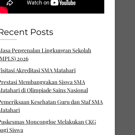
Recent Posts
Masa Pengenalan Lingkungan Sekolah
(MPLS) 2026
Visitasi Akreditasi SMA Matahari
Prestasi Membanggakan Siswa SMA
Matahari di Olimpiade Sains Nasional
Pemeriksaan Kesehatan Guru dan Staf SMA
Matahari
Puskesmas Moncongloe Melakukan CKG
bagi Siswa