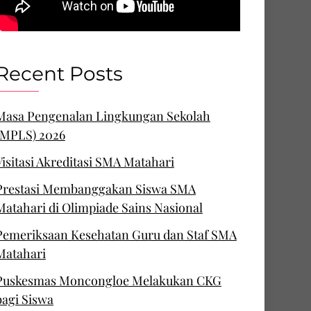
Recent Posts
Masa Pengenalan Lingkungan Sekolah
(MPLS) 2026
Visitasi Akreditasi SMA Matahari
Prestasi Membanggakan Siswa SMA
Matahari di Olimpiade Sains Nasional
Pemeriksaan Kesehatan Guru dan Staf SMA
Matahari
Puskesmas Moncongloe Melakukan CKG
bagi Siswa