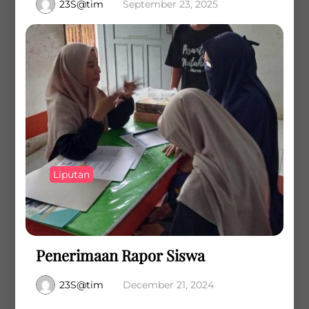
23S@tim
September 23, 2025
Liputan
Penerimaan Rapor Siswa
23S@tim
December 21, 2024